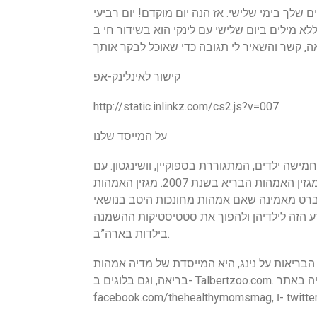
 שלך בימי שלישי. אז הנה יום מוקדם! יום רביעי
לא מילים ביום שלישי עם לינקי הוא בשידור חי ב- thehealthymoms.net ו- talbertzoo.com. אם אתה מפרסם
קישור לאינלינק-אפ
http://static.inlinkz.com/cs2.js?v=007
על המייסד שלנו
דים, המתגוררת בספוקיין, וושינגטון. עם B.A. בהיסטוריה
ובחוק ותשוקה לכתיבה ונשארת בריאה, היא הקימה את מגזין האמהות הבריא בשנת 2007. מגזין האמהות
לברט מאמינה שאם אמהות מחונכות היטב בנושאי
דע הזה לילדיהן ולהפוך את סטטיסטיקות ההשמנה
בילדות בארה”ב.
ריאות על נינג, היא המייסדת של מדיה אמהות
בריאה, וגם בלוגים ב- Talbertzoo.com. אתה יכול לעקוב אחריה באתר
twitter.com/cltalb.