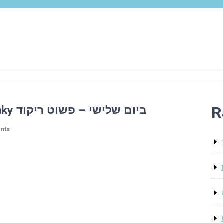
R
#WordlessWednesday עם #Linky ביום שלישי – פשוט ריקוד
nts