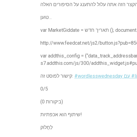
טוען…
אריך חדש (); document.write (”);
http://www.feedcat.net/js2/button.js?pub
var addthis_config = {“data_track_addressbar”:
s7.addthis.com/js/300/addthis_widget.js#
קישור לפוסט זה:
0/5
(0 ביקורות)
שיתוף הוא אכפתיות!
לַחֲלוֹק