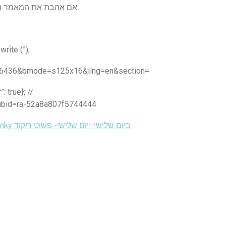
אם אהבת את המאמר הקצר הזה אתה עלול להתענג על הסיפורים האלה.
var MarketGiddate = ת
=856436&bmode=s125x16&ilng=en&section=
 true}; //
pubid=ra-52a8a807f5744444
#wordlesswednesday עם #linky ביום שלישי–יום שלישי- פשוט ריקוד