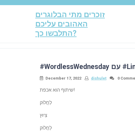
Skip
to
זוכרים מתי הבלוגרים
content
האהובים עליכם
התלבשו כך?
December 17, 2022
dishulet
0 Comme
שיתוף הוא אכפת!
לַחֲלוֹק
צִיוּץ
לַחֲלוֹק