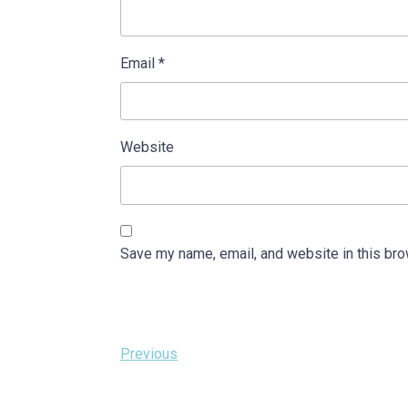
Email
*
Website
Save my name, email, and website in this bro
Post
Previous
Previous
Post
navigation