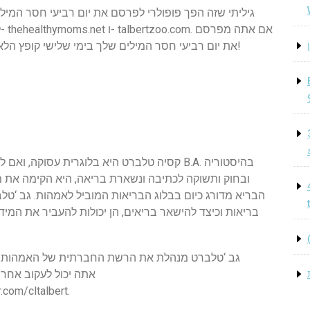
גיליתי שזה הפך פופולרי לפרסם את יום רביעי חסר המילים
ל
את יום רביעי חסר המילים שלך בימי שלישי קופץ הלאה, קשר והשאיר לי תגובה כדי שאוכל לבקר אותך!
קסיה טלברט היא בלוגרית עסוקה, ואם לחמישה יל
הבריא מדורג כיום בבלוג הבריאות המוביל לאמהות. גב ‘ט
בריאות וכיצד להישאר בריאים, הן יכולות להעביר את המי
גב ‘טלברט מנהלת את הרשת החברתית של האמהות הב
facebook.com/thehealthymomsmag, ו- ert